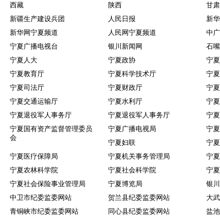
西藏
陕西
甘肃
新疆生产建设兵团
人民日报
新华
新华网宁夏频道
人民网宁夏频道
中广
宁夏广播电视台
银川新闻网
石嘴
宁夏人大
宁夏政协
宁夏
宁夏教育厅
宁夏科学技术厅
宁夏
宁夏司法厅
宁夏财政厅
宁夏
宁夏交通运输厅
宁夏水利厅
宁夏
宁夏退役军人事务厅
宁夏退役军人事务厅
宁夏
宁夏国有资产监督管理委员
宁夏广播电视局
宁夏
会
宁夏妇联
宁夏
宁夏医疗保障局
宁夏机关事务管理局
宁夏
宁夏农林科学院
宁夏社会科学院
宁夏
宁夏社会保险事业管理局
宁夏博览局
银川
中卫市纪委监委网站
贺兰县纪委监委网站
大武
青铜峡市纪委监委网站
同心县纪委监委网站
盐池