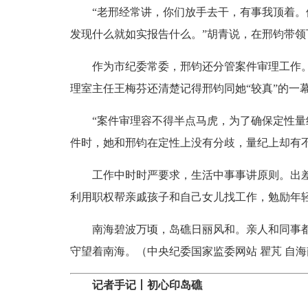
“老邢经常讲，你们放手去干，有事我顶着。他
发现什么就如实报告什么。”胡青说，在邢钧带
作为市纪委常委，邢钧还分管案件审理工作。由
理室主任王梅芬还清楚记得邢钧同她“较真”的一
“案件审理容不得半点马虎，为了确保定性量纪
件时，她和邢钧在定性上没有分歧，量纪上却有
工作中时时严要求，生活中事事讲原则。出差时
利用职权帮亲戚孩子和自己女儿找工作，勉励年轻
南海碧波万顷，岛礁日丽风和。亲人和同事都说
守望着南海。（中央纪委国家监委网站 瞿芃 自
记者手记丨初心印岛礁