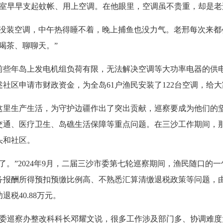
早早支起蚊帐、用上空调。在他眼里，空调虽不贵重，却是老
装空调，中午热得睡不着，晚上捕鱼也没力气。老邢每次来都会
喝茶、聊聊天。”
年岛上发电机组负荷有限，无法解决空调等大功率电器的供电问
社区申请市财政资金，为全岛61户渔民安装了122台空调，给
生产生活，为守护边疆作出了突出贡献，巡察要成为他们的坚
交通、医疗卫生、岛礁生活保障等重点问题。在三沙工作期间，
头和社区。
”2024年9月，二届三沙市委第七轮巡察期间，渔民随口的
务报酬所得预扣预缴比例高、不熟悉汇算清缴退税政策等问题，
税40.88万元。
委巡察办整改科科长邓耀文说，很多工作涉及部门多、协调难度