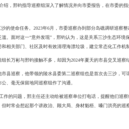
青介绍，邢钧指导巡察组深入了解情况并向市委报告，在市委的指
的使命任务。2023年6月，市委巡察办到部分岛礁调研巡察
泛滥。面对这一“意外发现”，邢钧认为，这是关系三沙生态环境
委和相关部门、社区及时有效清理海漂垃圾，建立常态化工作机
长万彬与邢钧接触不多，却因为2024年夏天的市县交叉巡察
县巡察，他带领的陵水县委第二巡察组也是首次去三沙，可谓
布公、毫无保留地同巡察组作了沟通。
作的问题，邢主任还主动给被巡察单位打电话，提醒他们巡察组
，但时常会想起那个讲政治、顾大局、身材魁梧、嗓门洪亮的巡