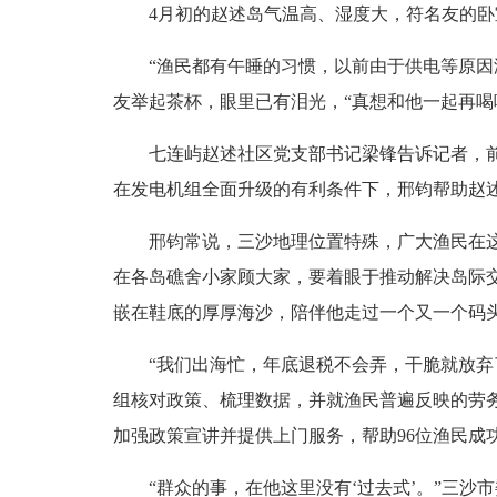
4月初的赵述岛气温高、湿度大，符名友的卧室
“渔民都有午睡的习惯，以前由于供电等原因没
友举起茶杯，眼里已有泪光，“真想和他一起再喝
七连屿赵述社区党支部书记梁锋告诉记者，前些
在发电机组全面升级的有利条件下，邢钧帮助赵述
邢钧常说，三沙地理位置特殊，广大渔民在这里
在各岛礁舍小家顾大家，要着眼于推动解决岛际
嵌在鞋底的厚厚海沙，陪伴他走过一个又一个码
“我们出海忙，年底退税不会弄，干脆就放弃了。
组核对政策、梳理数据，并就渔民普遍反映的劳
加强政策宣讲并提供上门服务，帮助96位渔民成功退
“群众的事，在他这里没有‘过去式’。”三沙市