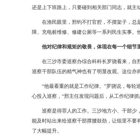
还是上下班路上，只要碰到相关部门同志，就主动
在渔民眼里，邢钧不打官腔，不摆架子，总是笑
障、充电桩维修、修建公厕等一系列民生实事。
他对纪律和规矩的敬畏，体现在每一个细节
在三沙市委巡察办综合科科长罗骁看来，自邢钧
巡察干部队伍的精气神也有了明显改观。这位亦师
“他最看重的就是工作纪律。”罗骁说，每轮巡
心投入巡察，“邢主任发现问题后，从工作纪律抓
巡察是得罪人的工作。三沙地方小、干部少，大
能及时站出来给巡察干部撑腰鼓劲，让组里不要
了大幅提升。