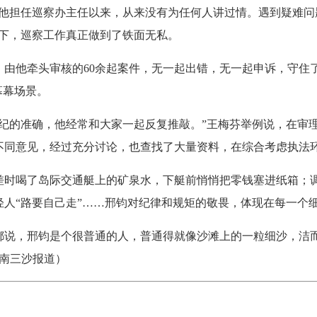
担任巡察办主任以来，从来没有为任何人讲过情。遇到疑难问
领下，巡察工作真正做到了铁面无私。
他牵头审核的60余起案件，无一起出错，无一起申诉，守住
幕幕场景。
的准确，他经常和大家一起反复推敲。”王梅芬举例说，在审理
不同意见，经过充分讨论，也查找了大量资料，在综合考虑执法
喝了岛际交通艇上的矿泉水，下艇前悄悄把零钱塞进纸箱；调
人“路要自己走”……邢钧对纪律和规矩的敬畏，体现在每一个
，邢钧是个很普通的人，普通得就像沙滩上的一粒细沙，洁而
海南三沙报道）