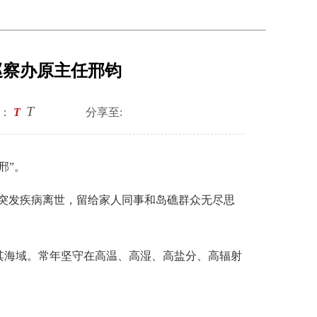
巡察办原主任邢钧
T
：
T
分享至:
邢”。
间突发疾病离世，留给家人同事和岛礁群众无尽思
海域。常年坚守在高温、高湿、高盐分、高辐射