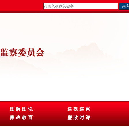
图解图说
巡视巡察
廉政教育
廉政时评