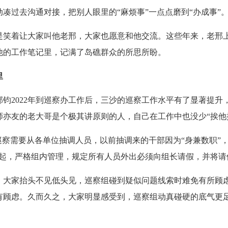
凑过去沟通对接，把别人眼里的“麻烦事”一点点磨到“办成事”
着让大家叫他老邢，大家也愿意和他交流。这些年来，老邢上
他的工作笔记里，记满了岛礁群众的所思所盼。
里
2022年到巡察办工作后，三沙的巡察工作水平有了显著提升
亦友的老大哥是个极其讲原则的人，自己在工作中也没少“挨他
察需要从各单位抽调人员，以前抽调来的干部因为“身兼数职”
起，严格组内管理，规定所有人员外出必须向组长请假，并将请
家抬头不见低头见，巡察组碰到疑似问题线索时难免有所顾虑
有顾虑。久而久之，大家明显感受到，巡察组动真碰硬的底气更