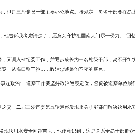
也是三沙党员干部主要办公地点。按规定，每名干部要在岛上常态
他告诉我考虑清楚了，愿意为守护祖国南大门尽一份力。”回忆
又调入省纪委工作，并逐步成长为一名处级干部，离不开组织
巡察，从海口到三沙……政治忠诚是他不变的底色。
连政治’，巡察工作要坚持政治巡察定位，督促被巡察单位履行
夏之交，二届三沙市委第五轮巡察发现相关职能部门解决饮用水
现饮用水安全问题苗头，他便意识到，这是关系全岛干部群众