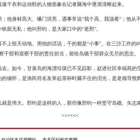
速干衣和运动鞋的人物形象在记者脑海中逐渐清晰起来。
他身材高大、嗓门洪亮，遇事常说“我个高、我顶着”；他从不
铁面无私；他叫邢钧，是大家口中的“老邢”。
上惊天动地。用他的话说，干的都是“小事”。在三沙工作的8
监察干部和巡察干部的责任担当，留给岛礁干部群众无尽的思念。
。如今，甘泉岛的海漂垃圾已不见踪影，赵述社区幸福苑的空
钧的缅怀，是渔民符名友举起茶杯时藏不住的泪光，是老领导熊
就是伟大。邢钧是这样的人，那些像邢钧一样坚守岛礁、矢志南
>>>
<<<
自治区各厅局网站
市县区纪检监察网