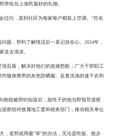
邢带给岛上渔民最好的礼物。
过问，直到社区为每家每户都装上空调。”符名
题，邢钧了解情况后一直记挂在心。2024年，
大家送去清凉。
强后盾，解决好他们的急难愁盼；广大干部职工
那件随身携带的灰色防晒服、反复洗涤的速干衣和
一句抱怨被邢钧知道后，急性子的他当即指导巡察
由巡察组对接属地工委和税务部门，推动相关单位
大，老邢就用最“笨”的办法，无论是吃饭、散步