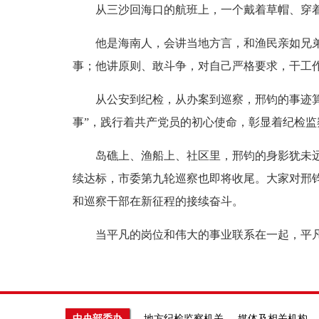
从三沙回海口的航班上，一个戴着草帽、穿着
他是海南人，会讲当地方言，和渔民亲如兄弟；
事；他讲原则、敢斗争，对自己严格要求，干工作
从公安到纪检，从办案到巡察，邢钧的事迹算不
事”，践行着共产党员的初心使命，彰显着纪检
岛礁上、渔船上、社区里，邢钧的身影犹未远去
续达标，市委第九轮巡察也即将收尾。大家对邢
和巡察干部在新征程的接续奋斗。
当平凡的岗位和伟大的事业联系在一起，平凡
中央部委办
地方纪检监察机关
媒体及相关机构