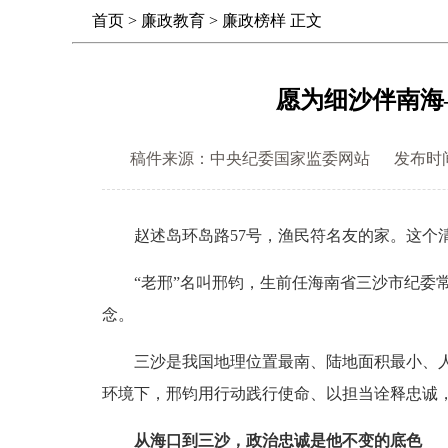
首页
>
廉政教育
>
廉政榜样
正文
愿为细沙伴南海
稿件来源：中央纪委国家监委网站
发布时间： 
赵述岛环岛路57号，渔民符名友的家。这个清
“老邢”名叫邢钧，生前任海南省三沙市纪委常委
念。
三沙是我国地理位置最南、陆地面积最小、人口
环境下，邢钧用行动践行使命、以担当诠释忠诚
从海口到三沙，政治忠诚是他不变的底色