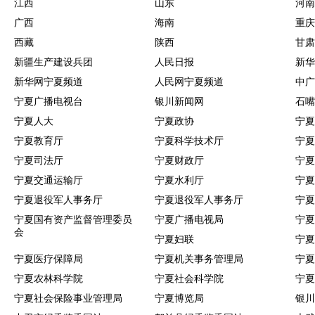
江西
山东
河南
广西
海南
重庆
西藏
陕西
甘肃
新疆生产建设兵团
人民日报
新华
新华网宁夏频道
人民网宁夏频道
中广
宁夏广播电视台
银川新闻网
石嘴
宁夏人大
宁夏政协
宁夏
宁夏教育厅
宁夏科学技术厅
宁夏
宁夏司法厅
宁夏财政厅
宁夏
宁夏交通运输厅
宁夏水利厅
宁夏
宁夏退役军人事务厅
宁夏退役军人事务厅
宁夏
宁夏国有资产监督管理委员
宁夏广播电视局
宁夏
会
宁夏妇联
宁夏
宁夏医疗保障局
宁夏机关事务管理局
宁夏
宁夏农林科学院
宁夏社会科学院
宁夏
宁夏社会保险事业管理局
宁夏博览局
银川