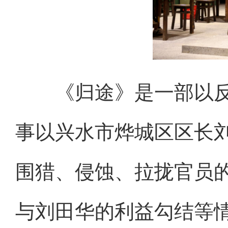
《归途》是一部以反
事以兴水市烨城区区长
围猎、侵蚀、拉拢官员
与刘田华的利益勾结等