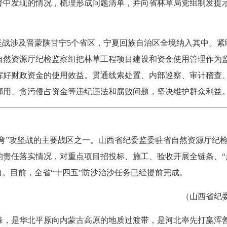
监督中发现的情况，梳理形成问题清单，并向省林草局党组制发提
战涉及晋蒙陕甘宁5个省区，宁夏回族自治区全境纳入其中。紧盯
自然资源厅纪检监察组把林草工程项目建设和资金使用管理作为
挥好财政资金的使用效益。贯通线索处置、内部巡察、审计稽查
挪用、贪污侵占资金等违纪违法和腐败问题，坚决维护群众利益。
”攻坚战的主要战区之一。山西省纪委监委驻省自然资源厅纪检
的责任落实情况，对重点项目招投标、施工、验收开展全链条、“
力。目前，全省“十四五”防沙治沙任务已经提前完成。
（山西省纪委监
是华北平原向内蒙古高原的地质过渡带，是河北率先打赢浑善