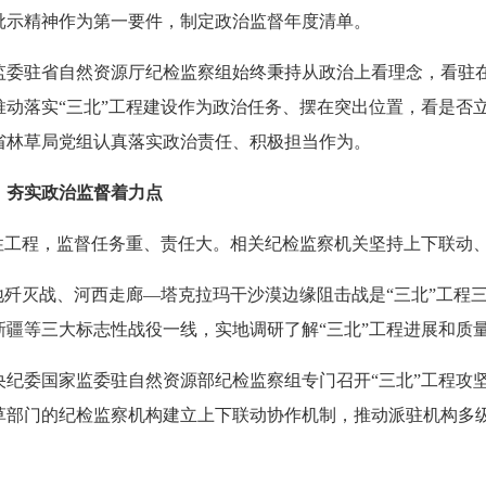
批示精神作为第一要件，制定政治监督年度清单。
驻省自然资源厅纪检监察组始终秉持从政治上看理念，看驻在
动落实“三北”工程建设作为政治任务、摆在突出位置，看是否立
省林草局党组认真落实政治责任、积极担当作为。
，夯实政治监督着力点
工程，监督任务重、责任大。相关纪检监察机关坚持上下联动、
歼灭战、河西走廊—塔克拉玛干沙漠边缘阻击战是“三北”工程
疆等三大标志性战役一线，实地调研了解“三北”工程进展和质
央纪委国家监委驻自然资源部纪检监察组专门召开“三北”工程攻
部门的纪检监察机构建立上下联动协作机制，推动派驻机构多级