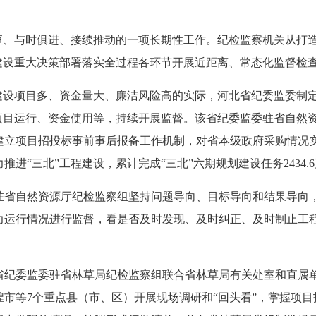
恒、与时俱进、接续推动的一项长期性工作。纪检监察机关从打
建设重大决策部署落实全过程各环节开展近距离、常态化监督检
设项目多、资金量大、廉洁风险高的实际，河北省纪委监委制定
设项目运行、资金使用等，持续开展监督。该省纪委监委驻省自然
建立项目招投标事前事后报备工作机制，对省本级政府采购情况
进“三北”工程建设，累计完成“三北”六期规划建设任务2434.
自然资源厅纪检监察组坚持问题导向、目标导向和结果导向，
力运行情况进行监督，看是否及时发现、及时纠正、及时制止工
委监委驻省林草局纪检监察组联合省林草局有关处室和直属单
市等7个重点县（市、区）开展现场调研和“回头看”，掌握项