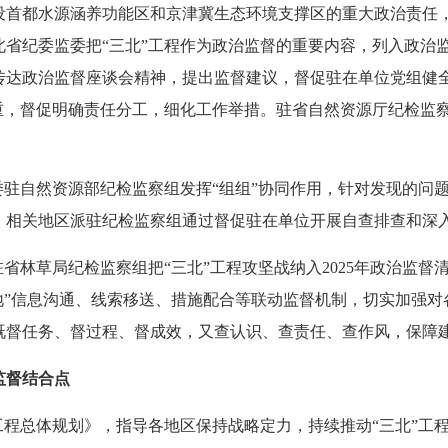
都水源涵养功能区和京津冀生态环境支撑区的重大政治责任，同
北省纪委监委把“三北”工程作为政治监督的重要内容，列入政治
传达政治监督座谈会精神，提出监督建议，督促驻在单位党组健全
之重，督促明确责任分工，细化工作举措。驻省自然资源厅纪检监
驻自然资源部纪检监察组发挥“组组”协同作用，针对发现的问
，相关地区派驻纪检监察组通过督促驻在单位开展自查排查和深
林草局纪检监察组把“三北”工程攻坚战纳入2025年政治监督
地”信息沟通、线索移送、措施配合等联动监督机制，切实加强
既督任务、督过程、督成效，又查认识、查责任、查作风，保障
监督结合点
程总体规划》，指导各地区保持战略定力，持续推动“三北”工