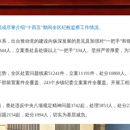
尽寒介绍“十四五”期间全区纪检监察工作情况。
，出台推动党的建设向纵深发展的意见及加强对“一把手”和领
344人，立案查处县处级以上“一把手”334人。坚持严管厚爱，为
处置问题线索51241件，立案11191件，处分10869人。
干部留置案件全覆盖、243个乡镇纪委立案案件全覆盖。开展工
处违反中央八项规定精神问题3742起，处理5853人，处分23
2154起，处分1094人，切实为基层减负。