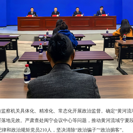
监察机关具体化、精准化、常态化开展政治监督。确定“黄河流
部署落地见效。严肃查处闽宁会议中心等问题，推动黄河流域宁夏
和政治规矩党员210人，坚决清除“政治骗子”“政治掮客”。