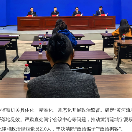
监察机关具体化、精准化、常态化开展政治监督。确定“黄河流
部署落地见效。严肃查处闽宁会议中心等问题，推动黄河流域宁夏
和政治规矩党员210人，坚决清除“政治骗子”“政治掮客”。