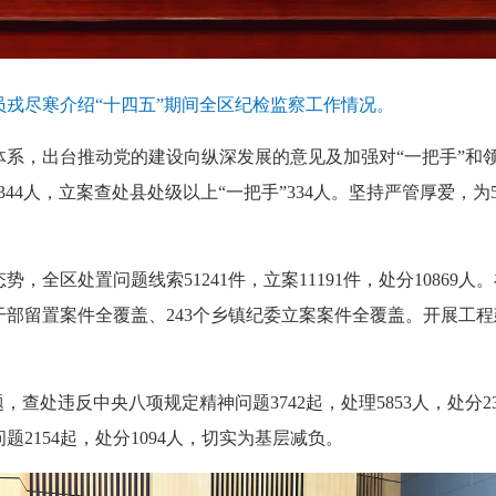
尽寒介绍“十四五”期间全区纪检监察工作情况。
，出台推动党的建设向纵深发展的意见及加强对“一把手”和领
344人，立案查处县处级以上“一把手”334人。坚持严管厚爱，为
处置问题线索51241件，立案11191件，处分10869人。
干部留置案件全覆盖、243个乡镇纪委立案案件全覆盖。开展工
处违反中央八项规定精神问题3742起，处理5853人，处分23
2154起，处分1094人，切实为基层减负。