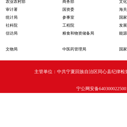
农业农村部
商务部
文化
审计署
国资委
海关
统计局
参事室
国家
社科院
工程院
发展
信访局
粮食和物资储备局
能源
文物局
中医药管理局
国家
主管单位：中共宁夏回族自治区同心县纪律检查委员会 同心
宁公网安备640300022500