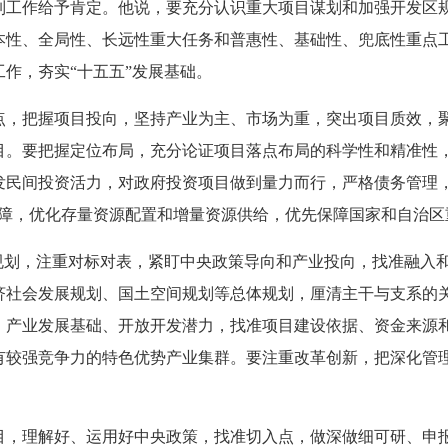
作给予肯定。他说，要充分认识重大项目谋划和加强开发区规
本性、全局性、长远性重大任务和普惠性、基础性、兜底性重点工
作，夯实“十五五”发展基础。
把握项目投向，坚持产业为主、市场为重，突出项目质效，聚
目。要把握定位布局，充分论证项目落点布局的科学性和精准性
发民间投资活力，对政府投资项目做到量力而行，严格债务管理，
保障，优化存量资源配置和增量资源供给，优先保障国家和自治区
划，注重对标对表，紧盯中央政策导向和产业投向，找准融入和
济社会发展规划、国土空间规划等总体规划，厘清主干与支系的
、产业发展基础、开放开发潜力，找准项目建设依据、资金来源
有较强竞争力的特色优势产业集群。要注重改革创新，把深化管
理解好、运用好中央政策，找准切入点，做深做细可研、申报