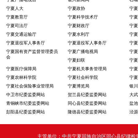
宁夏人大
宁夏政协
宁夏
宁夏教育厅
宁夏科学技术厅
宁夏
宁夏司法厅
宁夏财政厅
宁夏
宁夏交通运输厅
宁夏水利厅
宁夏
宁夏退役军人事务厅
宁夏退役军人事务厅
宁夏
宁夏国有资产监督管理委员
宁夏广播电视局
宁夏
会
宁夏妇联
宁夏
宁夏医疗保障局
宁夏机关事务管理局
宁夏
宁夏农林科学院
宁夏社会科学院
宁夏
宁夏社会保险事业管理局
宁夏博览局
银川
中卫市纪委监委网站
贺兰县纪委监委网站
大武
青铜峡市纪委监委网站
同心县纪委监委网站
盐池
彭阳县纪委监委网站
隆德县纪委监委网站
泾源
主管单位：中共宁夏回族自治区同心县纪律检查委员会 同心