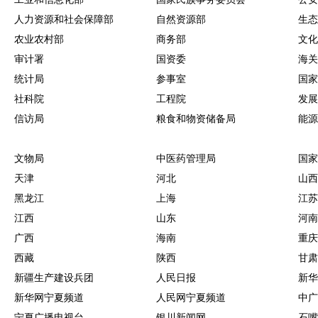
人力资源和社会保障部
自然资源部
生态
农业农村部
商务部
文化
审计署
国资委
海关
统计局
参事室
国家
社科院
工程院
发展
信访局
粮食和物资储备局
能源
文物局
中医药管理局
国家
天津
河北
山西
黑龙江
上海
江苏
江西
山东
河南
广西
海南
重庆
西藏
陕西
甘肃
新疆生产建设兵团
人民日报
新华
新华网宁夏频道
人民网宁夏频道
中广
宁夏广播电视台
银川新闻网
石嘴