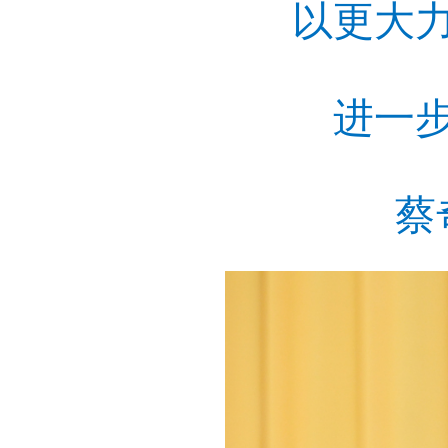
以更大
进一
蔡