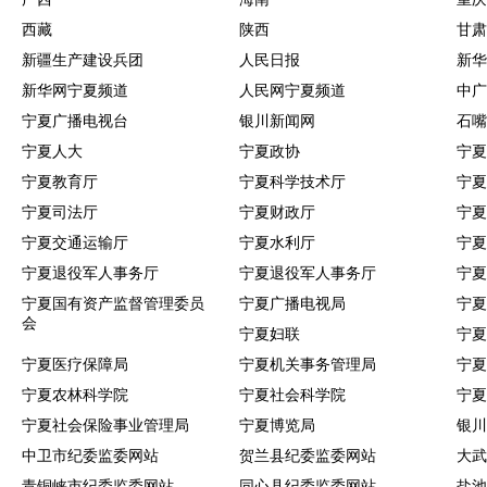
西藏
陕西
甘肃
新疆生产建设兵团
人民日报
新华
新华网宁夏频道
人民网宁夏频道
中广
宁夏广播电视台
银川新闻网
石嘴
宁夏人大
宁夏政协
宁夏
宁夏教育厅
宁夏科学技术厅
宁夏
宁夏司法厅
宁夏财政厅
宁夏
宁夏交通运输厅
宁夏水利厅
宁夏
宁夏退役军人事务厅
宁夏退役军人事务厅
宁夏
宁夏国有资产监督管理委员
宁夏广播电视局
宁夏
会
宁夏妇联
宁夏
宁夏医疗保障局
宁夏机关事务管理局
宁夏
宁夏农林科学院
宁夏社会科学院
宁夏
宁夏社会保险事业管理局
宁夏博览局
银川
中卫市纪委监委网站
贺兰县纪委监委网站
大武
青铜峡市纪委监委网站
同心县纪委监委网站
盐池