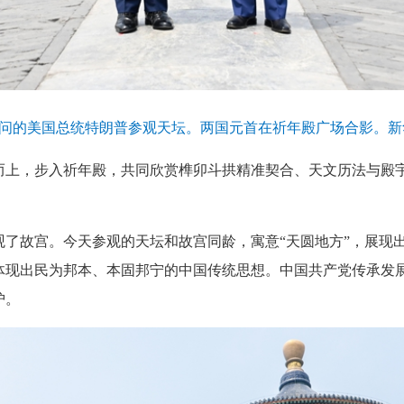
访问的美国总统特朗普参观天坛。两国元首在祈年殿广场合影。新华
，步入祈年殿，共同欣赏榫卯斗拱精准契合、天文历法与殿宇
观了故宫。今天参观的天坛和故宫同龄，寓意“天圆地方”，展现
体现出民为邦本、本固邦宁的中国传统思想。中国共产党传承发
护。